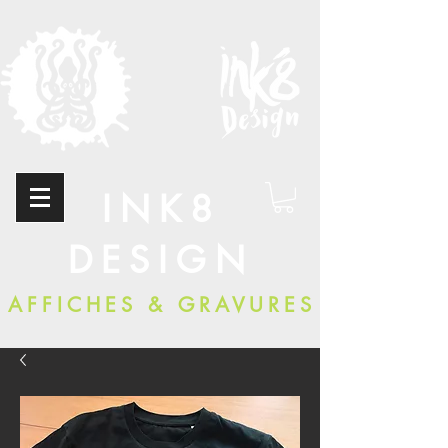
INK8
DESIGN
AFFICHES & GRAVURES