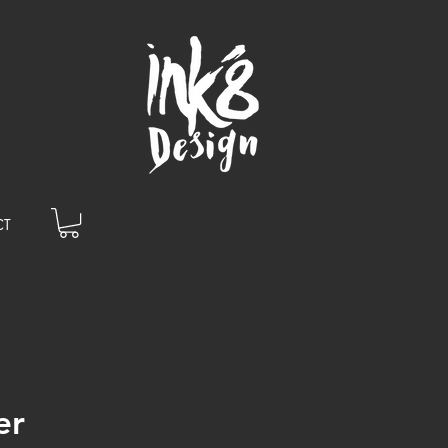
CT
er