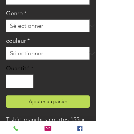
Genre
*
couleur
*
Quantité
*
Ajouter au panier
T-shirt manches courtes 155gr
Coton 100 % bio