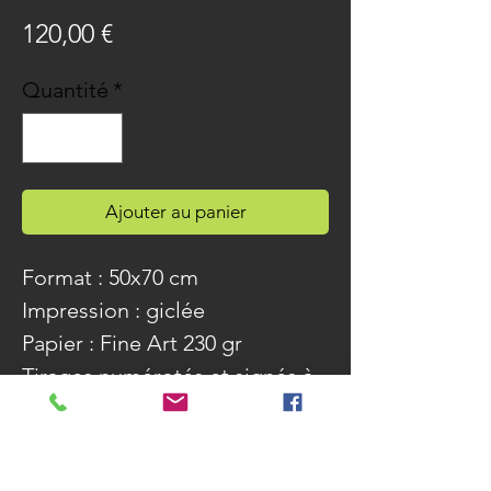
Prix
120,00 €
Quantité
*
Ajouter au panier
Format : 50x70 cm
Impression : giclée
Papier : Fine Art 230 gr
Tirages numérotés et signés à
50 exemplaires